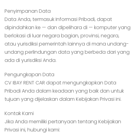
Penyimpanan Data
Data Anda, termasuk Informasi Pribadi, dapat
dipindahkan ke — dan dipelihara di — komputer yang
berlokasi di luar negara bagian, provinsi, negara,
atau yurisdiksi pemerintah lainnya di mana undang-
undang perlindungan data yang berbeda dari yang
ada di yurisdiksi Anda.
Pengungkapan Data
CV IBAY RENT CAR dapat mengungkapkan Data
Pribadi Anda dalam keadaan yang baik dan untuk
tujuan yang dijelaskan dalam Kebijakan Privasi ini.
Kontak Kami
Jika Anda memiliki pertanyaan tentang Kebijakan
Privasi ini, hubungi kami: