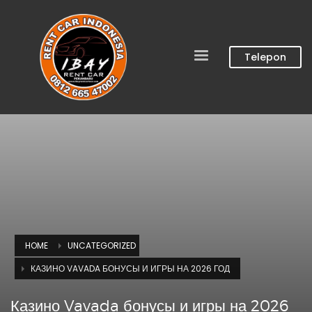
Telepon
HOME
UNCATEGORIZED
КАЗИНО VAVADA БОНУСЫ И ИГРЫ НА 2026 ГОД
Казино Vavada бонусы и игры на 2026