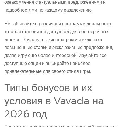
ознакомления с актуальными предложениями и
подробностями по каждому развлечению.
Не забывайте о различной программе лояльности,
которая становится доступной для долгосрочных
игроков. Зачастую такие программы включают
повышенные ставки и эксклюзивные предложения,
делая игру еще более интересной. Изучайте все
доступные опции и выбирайте наиболее
привлекательные для своего стиля игры.
Типы бонусов и их
условия в Vavada на
2026 год
Параметры приветственных предложений включают