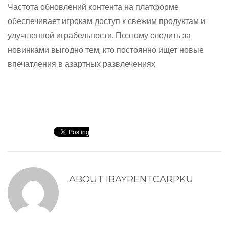
Частота обновлений контента на платформе
обеспечивает игрокам доступ к свежим продуктам и
улучшенной играбельности. Поэтому следить за
новинками выгодно тем, кто постоянно ищет новые
впечатления в азартных развлечениях.
ABOUT
IBAYRENTCARPKU