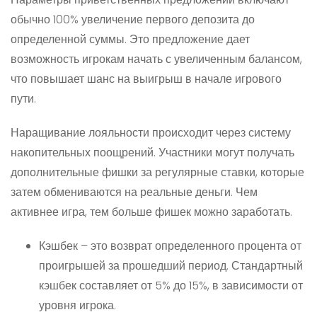
обычно 100% увеличение первого депозита до
определенной суммы. Это предложение дает
возможность игрокам начать с увеличенным балансом,
что повышает шанс на выигрыш в начале игрового
пути.
Наращивание лояльности происходит через систему
накопительных поощрений. Участники могут получать
дополнительные фишки за регулярные ставки, которые
затем обмениваются на реальные деньги. Чем
активнее игра, тем больше фишек можно заработать.
Кэшбек – это возврат определенного процента от
проигрышей за прошедший период. Стандартный
кэшбек составляет от 5% до 15%, в зависимости от
уровня игрока.