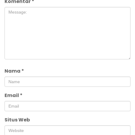
Komentar
*
Nama
*
Email
*
Situs Web