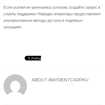
Если усилия не увенчались успехом, создайте запрос в
службу поддержки. Нередко операторы предоставляют
альтернативные методы доступа в подобных
ситуациях.
ABOUT
IBAYRENTCARPKU