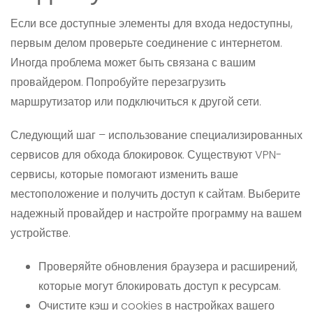
Если все доступные элементы для входа недоступны,
первым делом проверьте соединение с интернетом.
Иногда проблема может быть связана с вашим
провайдером. Попробуйте перезагрузить
маршрутизатор или подключиться к другой сети.
Следующий шаг – использование специализированных
сервисов для обхода блокировок. Существуют VPN-
сервисы, которые помогают изменить ваше
местоположение и получить доступ к сайтам. Выберите
надежный провайдер и настройте программу на вашем
устройстве.
Проверяйте обновления браузера и расширений,
которые могут блокировать доступ к ресурсам.
Очистите кэш и cookies в настройках вашего