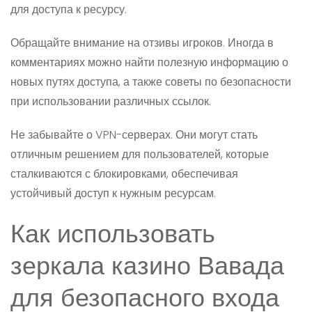
для доступа к ресурсу.
Обращайте внимание на отзивы игроков. Иногда в
комментариях можно найти полезную информацию о
новых путях доступа, а также советы по безопасности
при использовании различных ссылок.
Не забывайте о VPN-серверах. Они могут стать
отличным решением для пользователей, которые
сталкиваются с блокировками, обеспечивая
устойчивый доступ к нужным ресурсам.
Как использовать
зеркала казино Вавада
для безопасного входа