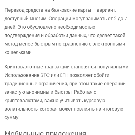
Перевод средств на банковские карты – вариант,
доступный многим. Операции могут занимать от 2 до 7
дней. Это обусловлено необходимостью
подтверждения и обработки данных, что делает такой
метод менее быстрым по сравнению с электронными
кошельками.
Криптовалютные транзакции становятся популярными.
Использование BTC или ETH позволяет обойти
традиционные ограничения, при этом такие операции
зачастую анонимны и быстры. Работая с
криптовалютами, важно учитывать курсовую
волатильность, которая может повлиять на итоговую
сумму.
Мобильные приложения