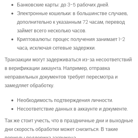
Банковские карты: до 3-5 рабочих дней.
Электронные кошельки: в большинстве случаев,
дополнительно к указанным 72 часам, перевод
займет всего несколько часов.
Криптовалюты: процес получения занимает 1-2
часа, исключая сетевые задержки.
Транзакции могут задерживаться из-за несоответствий
в верификации аккаунта. Например, отправка
неправильных документов требует пересмотра и
замедляет обработку.
Необходимость подтверждения личности.
Несоответствие данных в аккаунте и документе.
Так же стоит учесть, что в праздничные дни и выходные
дни скорость обработки может снизиться. В такие
периоды поддержка загружена.