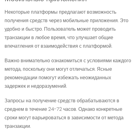
Некоторые платформы предлагают возможность
получения средств через мобильные приложения. Это
удобно и быстро. Пользователь может проводить
транзакции в любое время, что улучшает общие
впечатления от взаимодействия с платформой.
Важно внимательно ознакомиться с условиями каждого
метода, поскольку они могут отличаться. Ясные
рекомендации помогут избежать неожиданных
задержек и недоразумений.
Запросы на получение средств обрабатываются в
среднем в течение 24-72 часов. Однако конкретные
сроки могут варьироваться в зависимости от метода
транзакции.