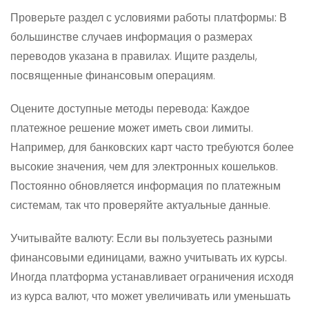
Проверьте раздел с условиями работы платформы:
В
большинстве случаев информация о размерах
переводов указана в правилах. Ищите разделы,
посвященные финансовым операциям.
Оцените доступные методы перевода:
Каждое
платежное решение может иметь свои лимиты.
Например, для банковских карт часто требуются более
высокие значения, чем для электронных кошельков.
Постоянно обновляется информация по платежным
системам, так что проверяйте актуальные данные.
Учитывайте валюту:
Если вы пользуетесь разными
финансовыми единицами, важно учитывать их курсы.
Иногда платформа устанавливает ограничения исходя
из курса валют, что может увеличивать или уменьшать