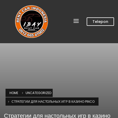
Telepon
HOME
UNCATEGORIZED
СТРАТЕГИИ ДЛЯ НАСТОЛЬНЫХ ИГР В КАЗИНО PINCO
Стратегии для настольных игр в казино