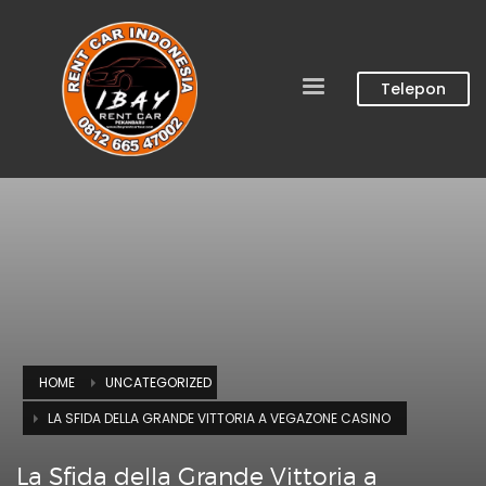
Telepon
HOME
UNCATEGORIZED
LA SFIDA DELLA GRANDE VITTORIA A VEGAZONE CASINO
La Sfida della Grande Vittoria a