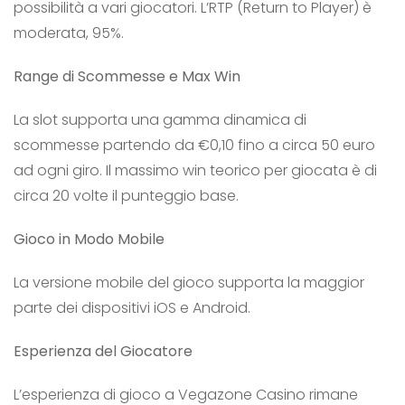
possibilità a vari giocatori. L’RTP (Return to Player) è
moderata, 95%.
Range di Scommesse e Max Win
La slot supporta una gamma dinamica di
scommesse partendo da €0,10 fino a circa 50 euro
ad ogni giro. Il massimo win teorico per giocata è di
circa 20 volte il punteggio base.
Gioco in Modo Mobile
La versione mobile del gioco supporta la maggior
parte dei dispositivi iOS e Android.
Esperienza del Giocatore
L’esperienza di gioco a Vegazone Casino rimane