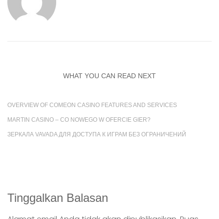
WHAT YOU CAN READ NEXT
OVERVIEW OF COMEON CASINO FEATURES AND SERVICES
MARTIN CASINO – CO NOWEGO W OFERCIE GIER?
ЗЕРКАЛА VAVADA ДЛЯ ДОСТУПА К ИГРАМ БЕЗ ОГРАНИЧЕНИЙ
Tinggalkan Balasan