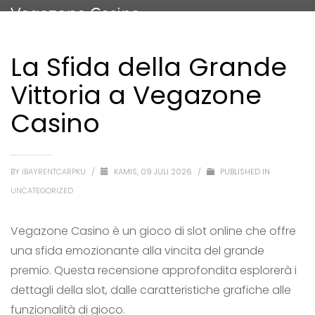
Vegazone Casino
La Sfida della Grande
Vittoria a Vegazone
Casino
BY
IBAYRENTCARPKU
/
KAMIS, 09 JULI 2026
/
PUBLISHED IN
UNCATEGORIZED
Vegazone Casino è un gioco di slot online che offre
una sfida emozionante alla vincita del grande
premio. Questa recensione approfondita esplorerà i
dettagli della slot, dalle caratteristiche grafiche alle
funzionalità di gioco.