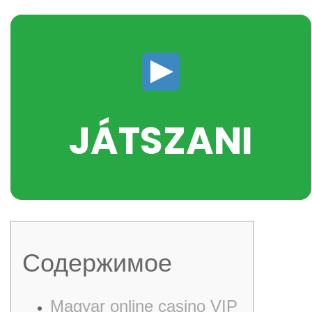
JÁTSZANI
Содержимое
Magyar online casino VIP