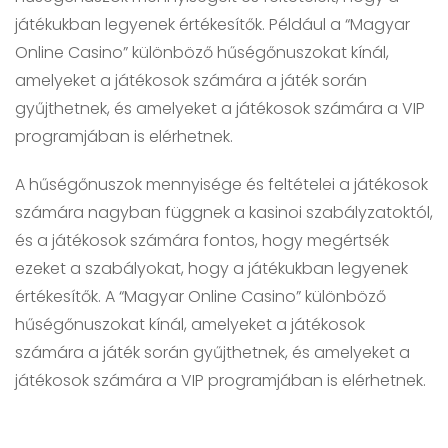
játékukban legyenek értékesítők. Például a “Magyar
Online Casino” különböző hűségőnuszokat kínál,
amelyeket a játékosok számára a játék során
gyűjthetnek, és amelyeket a játékosok számára a VIP
programjában is elérhetnek.
A hűségőnuszok mennyisége és feltételei a játékosok
számára nagyban függnek a kasinoi szabályzatoktól,
és a játékosok számára fontos, hogy megértsék
ezeket a szabályokat, hogy a játékukban legyenek
értékesítők. A “Magyar Online Casino” különböző
hűségőnuszokat kínál, amelyeket a játékosok
számára a játék során gyűjthetnek, és amelyeket a
játékosok számára a VIP programjában is elérhetnek.