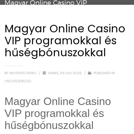
Magyar Online Casino VIP
programokkal és hűségbónuszokkal
Magyar Online Casino
VIP programokkal és
hűségbónuszokkal
BY
IBAYRENTCARPKU
/
KAMIS, 09 JULI 2026
/
PUBLISHED IN
UNCATEGORIZED
Magyar Online Casino
VIP programokkal és
hűségbónuszokkal