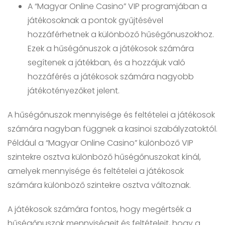
A “Magyar Online Casino” VIP programjában a
játékosoknak a pontok gyűjtésével
hozzáférhetnek a különböző hűségőnuszokhoz.
Ezek a hűségőnuszok a játékosok számára
segítenek a játékban, és a hozzájuk való
hozzáférés a játékosok számára nagyobb
játékotényezőket jelent.
A hűségőnuszok mennyisége és feltételei a játékosok
számára nagyban függnek a kasinoi szabályzatoktól.
Például a “Magyar Online Casino” különböző VIP
szintekre osztva különböző hűségőnuszokat kínál,
amelyek mennyisége és feltételei a játékosok
számára különböző szintekre osztva változnak.
A játékosok számára fontos, hogy megértsék a
hűségőnuszok mennyiségeit és feltételeit, hogy a