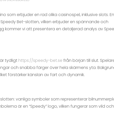
ED IN
UNCATEGORIZED
o som erbjuder en rad olika casinospel, inklusive slots. E
r Speedy Bet-slotten, vilken erbjuder en spännande och
lägg kommer vi att presentera en detaljerad analys av Spe
r tydligt
https://speedy-bet.se
från början till slut. Spela
kningar och snabba färger över hela skärmens yta. Bakgru
ilket förstärker känslan av fart och dynamik.
t-slotten: vanliga symboler som representerar bilnummerpl
symbolerna är en “Speedy” logo, vilken fungerar som vild oc