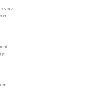
da varv
imum
ent.
iga
ren.