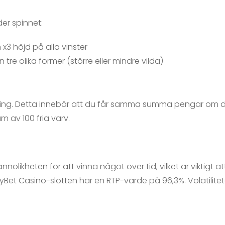
der spinnet:
 x3 höjd på alla vinster
 tre olika former (större eller mindre vilda)
lning. Detta innebär att du får samma summa pengar om 
 av 100 fria varv.
nolikheten för att vinna något över tid, vilket är viktigt at
yBet Casino-slotten har en RTP-värde på 96,3%. Volatilite