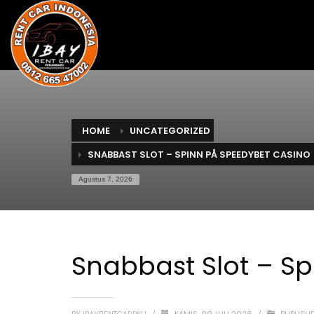
HOME
UNCATEGORIZED
SNABBAST SLOT – SPINN PÅ SPEEDYBET CASINO
Agustus 7, 2026
Snabbast Slot – S