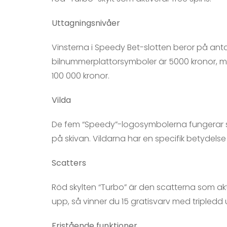
Uttagningsnivåer
Vinsterna i Speedy Bet-slotten beror på anta
bilnummerplattorsymboler är 5000 kronor, m
100 000 kronor.
Vilda
De fem “Speedy”-logosymbolerna fungerar so
på skivan. Vildarna har en specifik betydelse
Scatters
Röd skylten “Turbo” är den scatterna som aktive
upp, så vinner du 15 gratisvarv med tripledd 
Fristående funktioner