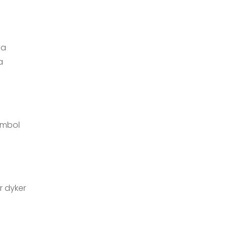
ga
a
ymbol
r dyker