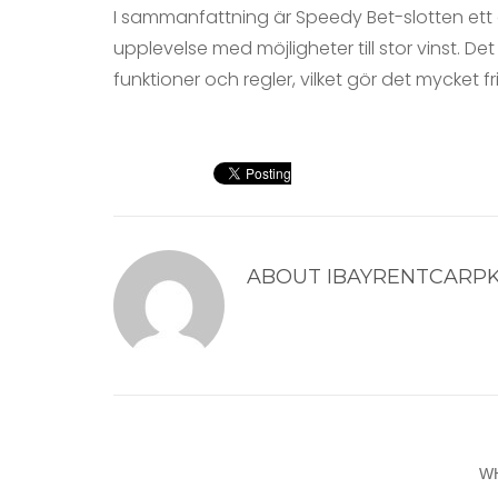
I sammanfattning är Speedy Bet-slotten ett 
upplevelse med möjligheter till stor vinst.
funktioner och regler, vilket gör det mycket f
ABOUT
IBAYRENTCARP
W